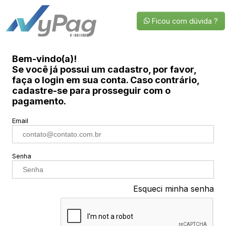
Ficou com dúvida ?
Bem-vindo(a)!
Se você já possui um cadastro, por favor,
faça o login em sua conta. Caso contrário,
cadastre-se para prosseguir com o
pagamento.
Email
Senha
Esqueci minha senha